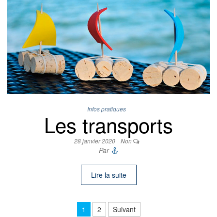
Infos pratiques
Les transports
28 janvier 2020
Non
Par
Lire la suite
Pagination des publications
1
2
Suivant