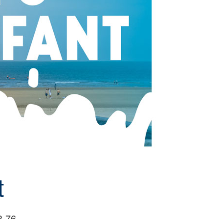
t
3 76