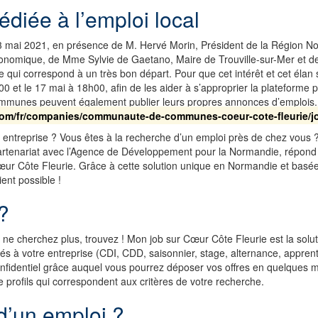
édiée à l’emploi local
di 3 mai 2021, en présence de M. Hervé Morin, Président de la Région
mique, de Mme Sylvie de Gaetano, Maire de Trouville-sur-Mer et de M.
e qui correspond à un très bon départ. Pour que cet intérêt et cet élan
0 et le 17 mai à 18h00, afin de les aider à s’approprier la plateforme po
mmunes peuvent également publier leurs propres annonces d’emplois. 
com/fr/companies/communaute-de-communes-coeur-cote-fleurie/j
e entreprise ? Vous êtes à la recherche d’un emploi près de chez vous
nariat avec l’Agence de Développement pour la Normandie, répond à 
Cœur Côte Fleurie. Grâce à cette solution unique en Normandie et basée
ient possible !
?
ne cherchez plus, trouvez ! Mon job sur Cœur Côte Fleurie est la so
tés à votre entreprise (CDI, CDD, saisonnier, stage, alternance, apprenti
nfidentiel grâce auquel vous pourrez déposer vos offres en quelques m
rofils qui correspondent aux critères de votre recherche.
d’un emploi ?