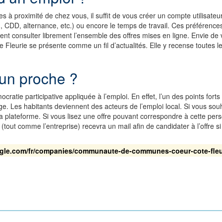
s à proximité de chez vous, il suffit de vous créer un compte utilisateu
DI, CDD, alternance, etc.) ou encore le temps de travail. Ces préférence
 consulter librement l’ensemble des offres mises en ligne. Envie de vous
e Fleurie se présente comme un fil d’actualités. Elle y recense toutes 
 un proche ?
tie participative appliquée à l’emploi. En effet, l’un des points forts d
ge. Les habitants deviennent des acteurs de l’emploi local. Si vous so
a plateforme. Si vous lisez une offre pouvant correspondre à cette pers
ut comme l’entreprise) recevra un mail afin de candidater à l’offre si e
gle.com/fr/companies/communaute-de-communes-coeur-cote-fleu