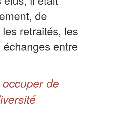
lus, il était
sement, de
es retraités, les
es échanges entre
s occuper de
iversité