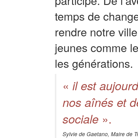
participé. De l’av
temps de changer
rendre notre vill
jeunes comme les
les générations.
«
il est aujou
nos aînés et d
».
sociale
Sylvie de Gaetano, Maire de Tr