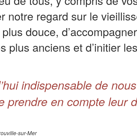
eu de tous, y compris de vos é
 notre regard sur le vieillis
e plus douce, d’accompagner l
 plus anciens et d’initier l
rd’hui indispensable de nou
e prendre en compte leur d
ouville-sur-Mer