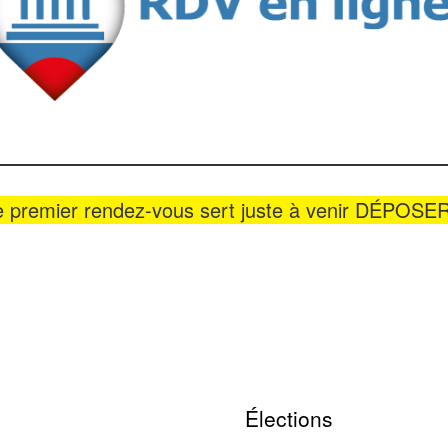
e premier rendez-vous sert juste à venir DÉPOSER
Élections