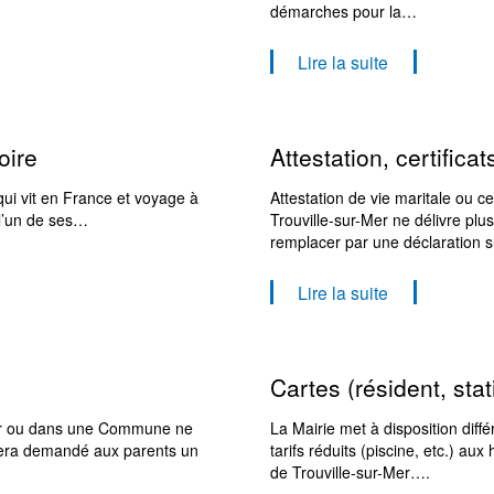
démarches pour la…
Lire la suite
oire
Attestation, certificat
qui vit en France et voyage à
Attestation de vie maritale ou c
 l’un de ses…
Trouville-sur-Mer ne délivre pl
remplacer par une déclaration 
Lire la suite
Cartes (résident, st
r-Mer ou dans une Commune ne
La Mairie met à disposition diffé
 sera demandé aux parents un
tarifs réduits (piscine, etc.) au
de Trouville-sur-Mer….