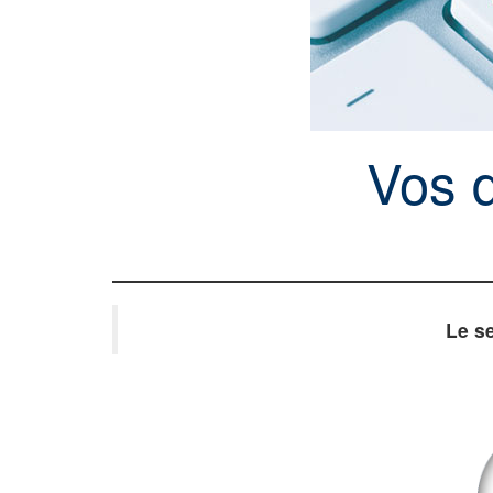
Vos 
Le se