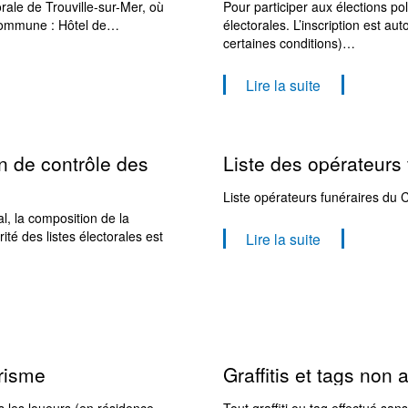
ctorale de Trouville-sur-Mer, où
Pour participer aux élections polit
 commune : Hôtel de…
électorales. L’inscription est a
certaines conditions)…
Lire la suite
n de contrôle des
Liste des opérateurs
Liste opérateurs funéraires du
l, la composition de la
té des listes électorales est
Lire la suite
risme
Graffitis et tags non 
us les loueurs (en résidence
Tout graffiti ou tag effectué san