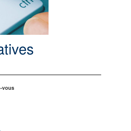
tives
z-vous