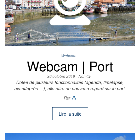
Webcam
Webcam | Port
30 octobre 2019
Non
Dotée de plusieurs fonctionnalités (agenda, timelapse,
avant/après… ), elle offre un nouveau regard sur le port.
Par
Lire la suite