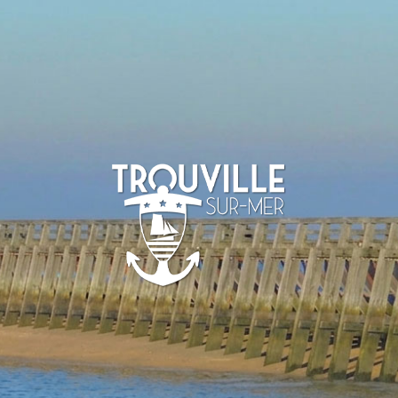
TROUVILLE-
SUR-MER