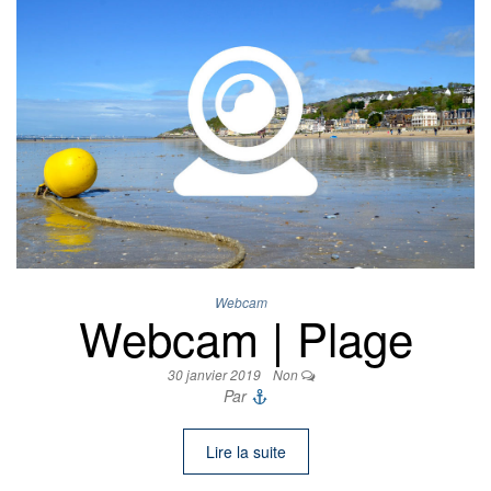
Webcam
Webcam | Plage
30 janvier 2019
Non
Par
Lire la suite