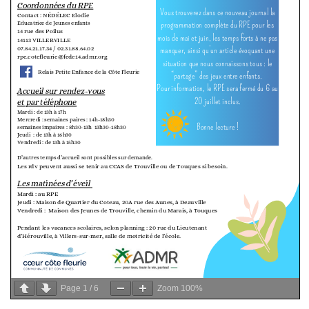
Page
1
/
6
Zoom
100%