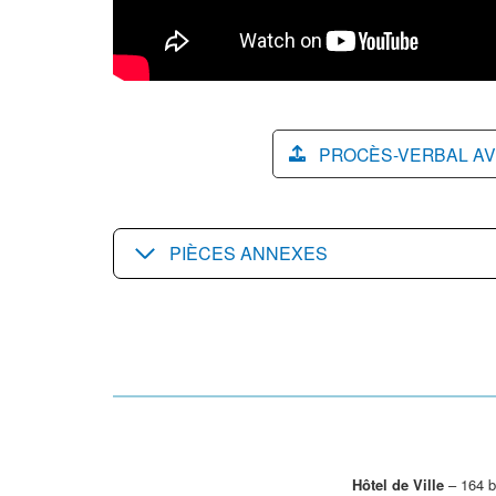
PROCÈS-VERBAL AV
PIÈCES ANNEXES
Hôtel de Ville
– 164 b