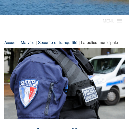
MENU
Accueil
|
Ma ville
|
Sécurité et tranquillité
|
La police municipale