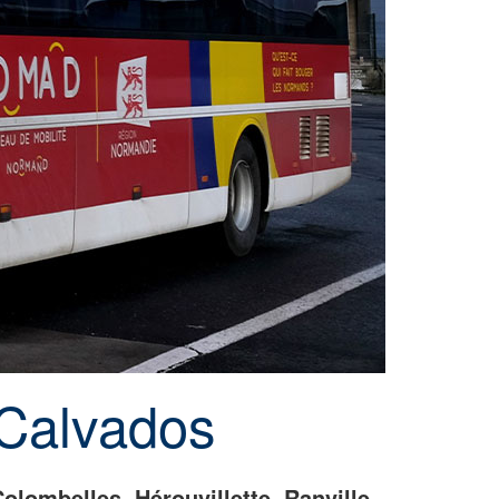
Calvados
olombelles, Hérouvillette, Ranville,