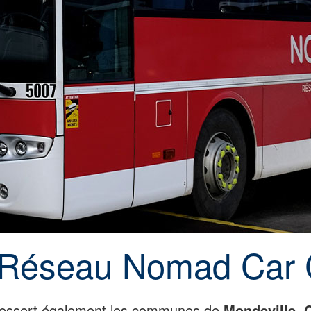
| Réseau Nomad Car 
essert également les communes de
Mondeville, C