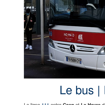
Le bus 
La ligne
111
entre
Caen
et
Le Havre
d