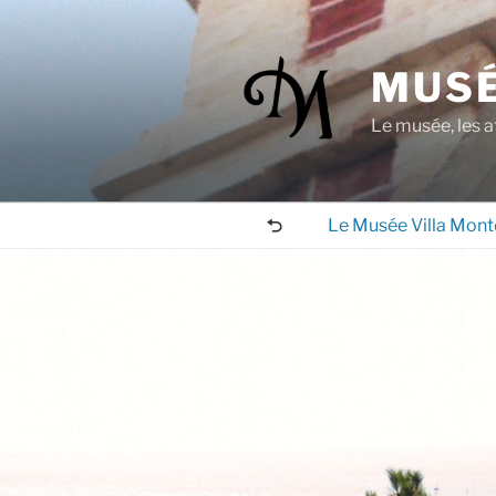
Aller
au
contenu
MUSÉ
principal
Le musée, les a
Le Musée Villa Mont