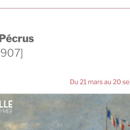
 Pécrus
1907]
Du 21 mars au 20 s