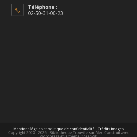
Téléphone :
02-50-31-00-23
Mentions légales et politique de confidentialité -
Crédits images
Copyright 2020 - 2026 - Bibliothèque Trouville-sur-Mer. Construit avec
Wordpress et le thème OceanWP