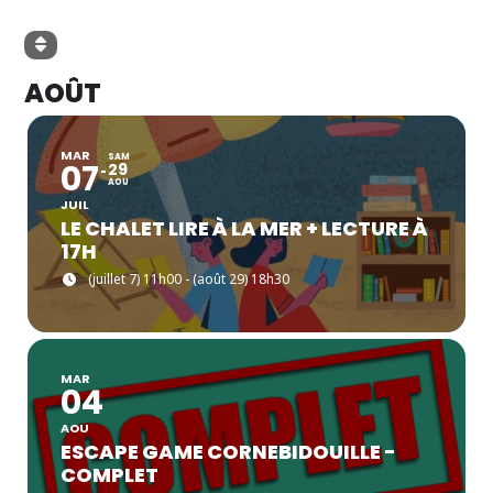
AOÛT
MAR
SAM
07
29
AOU
JUIL
LE CHALET LIRE À LA MER + LECTURE À
17H
(juillet 7) 11h00 - (août 29) 18h30
MAR
04
AOU
ESCAPE GAME CORNEBIDOUILLE -
COMPLET