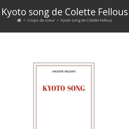
Kyoto song de Colette Fellous
>
Coups de coeur
>
Kyoto song de Colette Fellous